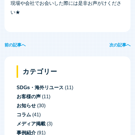
現場や会社でお会いした際には是非お声がけくださ
い★
前の記事へ
次の記事へ
投
稿
ナ
カテゴリー
ビ
SDGs・海外リユース
(11)
ゲ
お客様の声
(11)
ー
お知らせ
(30)
シ
コラム
(41)
ョ
メディア掲載
(3)
ン
事例紹介
(91)