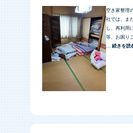
空き家整理
社では、ま
し、再利用
等、お困り
…
続きを読